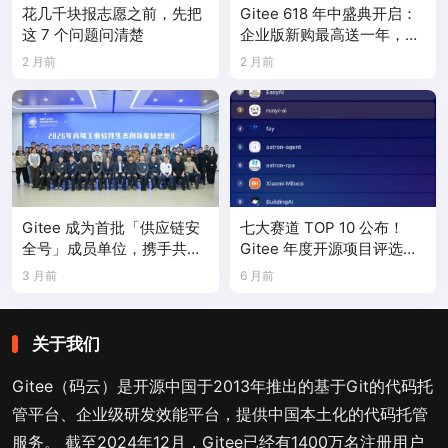
花几千块报志愿之前，先把
Gitee 618 年中盛典开启：
这 7 个问题问清楚
企业版新购最高送一年，
PocketClaw 首次限时折扣
2 月前
2 月前
Gitee 成为首批「供应链安
七大赛道 TOP 10 公布！
全号」成员单位，携手共建
Gitee 年度开源项目评选结
国产工业软件生态
果正式揭晓
3 月前
6 月前
关于我们
Gitee（码云）是开源中国于2013年推出的基于Git的代码托
管平台、企业级研发效能平台，提供中国本土化的代码托管
服务。 截至2024年12月，Gitee已经有1400万名注册用户