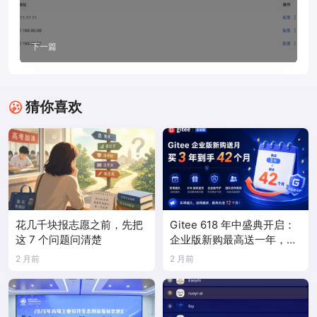
下一篇
猜你喜欢
花几千块报志愿之前，先把
Gitee 618 年中盛典开启：
这 7 个问题问清楚
企业版新购最高送一年，
PocketClaw 首次限时折扣
2 月前
2 月前