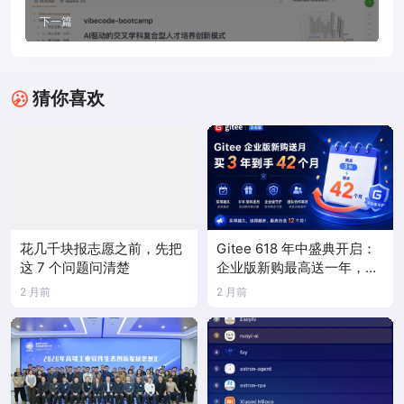
下一篇
猜你喜欢
花几千块报志愿之前，先把
Gitee 618 年中盛典开启：
这 7 个问题问清楚
企业版新购最高送一年，
PocketClaw 首次限时折扣
2 月前
2 月前