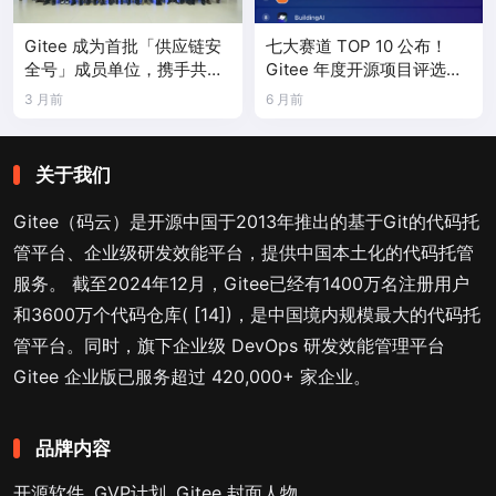
Gitee 成为首批「供应链安
七大赛道 TOP 10 公布！
全号」成员单位，携手共建
Gitee 年度开源项目评选结
国产工业软件生态
果正式揭晓
3 月前
6 月前
关于我们
Gitee（码云）是开源中国于2013年推出的基于Git的代码托
管平台、企业级研发效能平台，提供中国本土化的代码托管
服务。 截至2024年12月，Gitee已经有1400万名注册用户
和3600万个代码仓库( [14])，是中国境内规模最大的代码托
管平台。同时，旗下企业级 DevOps 研发效能管理平台
Gitee 企业版已服务超过 420,000+ 家企业。
品牌内容
开源软件
GVP计划
Gitee 封面人物