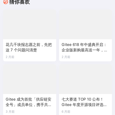
猜你喜欢
花几千块报志愿之前，先把
Gitee 618 年中盛典开启：
这 7 个问题问清楚
企业版新购最高送一年，
PocketClaw 首次限时折扣
2 月前
2 月前
Gitee 成为首批「供应链安
七大赛道 TOP 10 公布！
全号」成员单位，携手共建
Gitee 年度开源项目评选结
国产工业软件生态
果正式揭晓
3 月前
6 月前