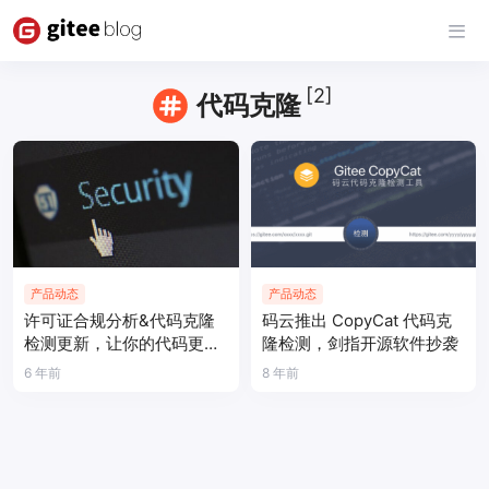
[2]
代码克隆
产品动态
产品动态
许可证合规分析&代码克隆
码云推出 CopyCat 代码克
检测更新，让你的代码更加
隆检测，剑指开源软件抄袭
安全合规
6 年前
8 年前