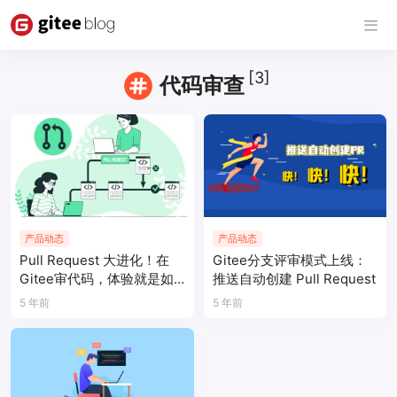
[3]
代码审查
产品动态
产品动态
Pull Request 大进化！在
Gitee分支评审模式上线：
Gitee审代码，体验就是如
推送自动创建 Pull Request
此舒畅
5 年前
5 年前