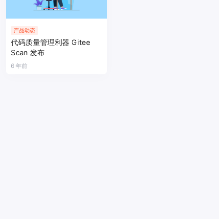
产品动态
代码质量管理利器 Gitee
Scan 发布
6 年前