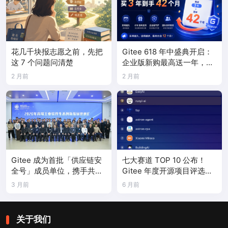
花几千块报志愿之前，先把
Gitee 618 年中盛典开启：
这 7 个问题问清楚
企业版新购最高送一年，
PocketClaw 首次限时折扣
2 月前
2 月前
Gitee 成为首批「供应链安
七大赛道 TOP 10 公布！
全号」成员单位，携手共建
Gitee 年度开源项目评选结
国产工业软件生态
果正式揭晓
3 月前
6 月前
关于我们