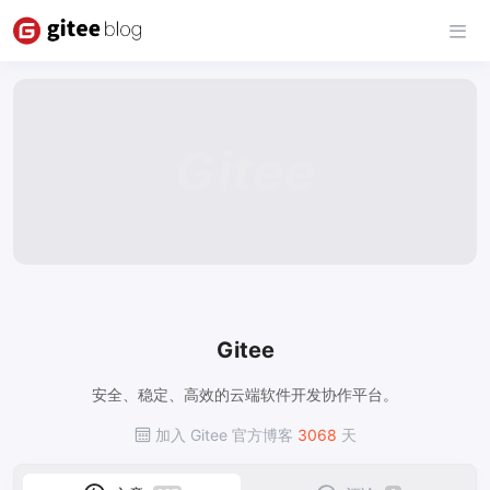
Gitee
Gitee
安全、稳定、高效的云端软件开发协作平台。
加入 Gitee 官方博客
3068
天