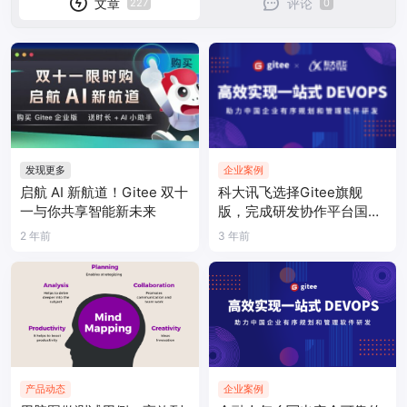
文章
评论
227
0
发现更多
企业案例
启航 AI 新航道！Gitee 双十
科大讯飞选择Gitee旗舰
一与你共享智能新未来
版，完成研发协作平台国产
化替代
2 年前
3 年前
产品动态
企业案例