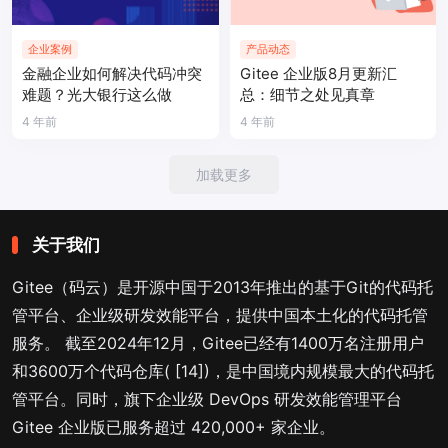
企业案例
产品动态
金融企业如何解决代码冲突
Gitee 企业版8月更新汇
难题？光大银行这么做
总：细节之处见真章
4 年前
4 年前
加载更多
关于我们
Gitee（码云）是开源中国于2013年推出的基于Git的代码托
管平台、企业级研发效能平台，提供中国本土化的代码托管
服务。 截至2024年12月，Gitee已经有1400万名注册用户
和3600万个代码仓库( [14])，是中国境内规模最大的代码托
管平台。同时，旗下企业级 DevOps 研发效能管理平台
Gitee 企业版已服务超过 420,000+ 家企业。