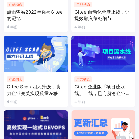
产品动态
产品动态
点击查看2022年你与Gitee
Gitee 自动化全新上线，让
的记忆
提效融入每处细节
4 年前
4 年前
产品动态
产品动态
Gitee Scan 四大升级，助
Gitee 企业版「项目流水
力企业完美实现质量左移
线」上线，已向所有企业免
费开放
4 年前
4 年前