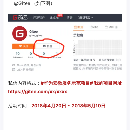
@Gitee
（如下图）
私信内容格式：
#华为云微服务示范项目# 我的项目网址
https://gitee.com/xx/xxxx
活动时间：
2018年4月20日 ~ 2018年5月10日