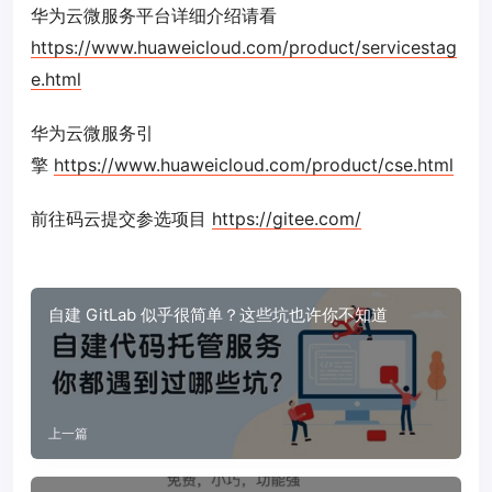
华为云微服务平台详细介绍请看
https://www.huaweicloud.com/product/servicestag
e.html
华为云微服务引
擎
https://www.huaweicloud.com/product/cse.html
前往码云提交参选项目
https://gitee.com/
自建 GitLab 似乎很简单？这些坑也许你不知道
上一篇