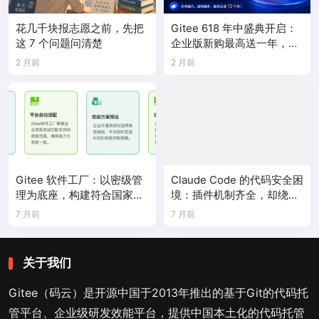
花几千块报志愿之前，先把
Gitee 618 年中盛典开启：
这 7 个问题问清楚
企业版新购最高送一年，
PocketClaw 首次限时折扣
2 月前
2 月前
Gitee 软件工厂：以密级管
Claude Code 的代码安全困
理为底座，构建符合国家保
境：插件机制齐全，却绕不
密资质的安全研发体系
开模型幻觉
7 月前
7 月前
关于我们
Gitee（码云）是开源中国于2013年推出的基于Git的代码托
管平台、企业级研发效能平台，提供中国本土化的代码托管